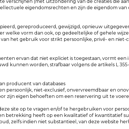
te verschijnen (met uitzondering van de creaties die 
tellectuele eigendomsrechten en zijn de eigendom van 
ieerd, gereproduceerd, gewijzigd, opnieuw uitgegeven
r welke vorm dan ook, op gedeeltelijke of gehele wijze,
an het gebruik voor strikt persoonlijke, privé- en niet
enten ervan dat niet expliciet is toegestaan, vormt een
uwd kunnen worden, strafbaar volgens de artikels L 355
van producent van databases
een persoonlijk, niet-exclusief, onvervreemdbaar en ono
r zijn eigen behoeften om een reservering uit te voere
eze site op te vragen en/of te hergebruiken voor perso
 betrekking heeft op een kwalitatief of kwantitatief s
ud, zelfs indien niet substantieel, van deze website her