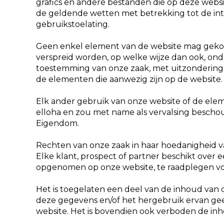
grafics en andere bestanden die op deze websi
de geldende wetten met betrekking tot de in
gebruikstoelating.
Geen enkel element van de website mag gekop
verspreid worden, op welke wijze dan ook, onde
toestemming van onze zaak, met uitzondering v
de elementen die aanwezig zijn op de website.
Elk ander gebruik van onze website of de elem
elloha en zou met name als vervalsing bescho
Eigendom.
Rechten van onze zaak in haar hoedanigheid 
Elke klant, prospect of partner beschikt over 
opgenomen op onze website, te raadplegen voo
Het is toegelaten een deel van de inhoud van d
deze gegevens en/of het hergebruik ervan geen
website. Het is bovendien ook verboden de inho