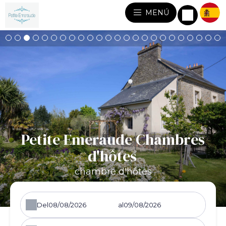
MENÚ
Petite Emeraude Chambres
d'hôtes
chambre d'hôtes
Del
al