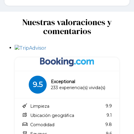
Nuestras valoraciones y
comentarios
Exceptional
9.5
233 experiencia(s) vivida(s)
9.9
Limpieza
9.1
Ubicación geográfica
9.8
Comodidad
9.6
Equipos