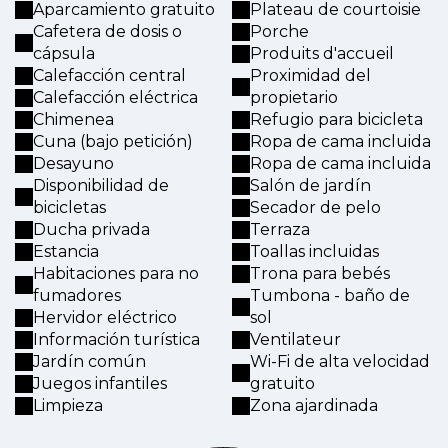
Aparcamiento gratuito
Plateau de courtoisie
Cafetera de dosis o
Porche
cápsula
Produits d'accueil
Calefacción central
Proximidad del
Calefacción eléctrica
propietario
Chimenea
Refugio para bicicleta
Cuna (bajo petición)
Ropa de cama incluida
Desayuno
Ropa de cama incluida
Disponibilidad de
Salón de jardín
bicicletas
Secador de pelo
Ducha privada
Terraza
Estancia
Toallas incluidas
Habitaciones para no
Trona para bebés
fumadores
Tumbona - baño de
Hervidor eléctrico
sol
Información turística
Ventilateur
Jardín común
Wi-Fi de alta velocidad
Juegos infantiles
gratuito
Limpieza
Zona ajardinada