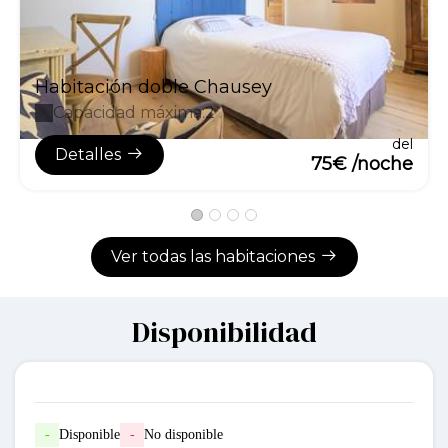
Habitación doble Chausey
Capacidad máxima:2
del
Detalles
75€ /noche
Ver todas las habitaciones
Disponibilidad
-
Disponible
-
No disponible