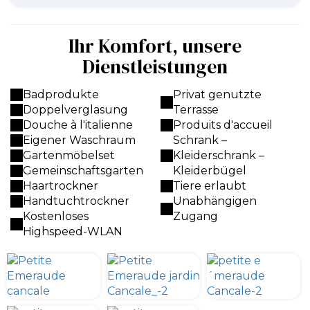
Ihr Komfort, unsere
Dienstleistungen
Badprodukte
Privat genutzte
Doppelverglasung
Terrasse
Douche à l'italienne
Produits d'accueil
Eigener Waschraum
Schrank –
Gartenmöbelset
Kleiderschrank –
Gemeinschaftsgarten
Kleiderbügel
Haartrockner
Tiere erlaubt
Handtuchtrockner
Unabhängigen
Kostenloses
Zugang
Highspeed-WLAN