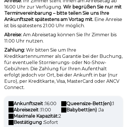
Anreise:
Ihr Zimmer steht Ihnen am Anreisetag ab
16:00 Uhr zur Verfügung.
Wir begrüßen Sie nur mit
Terminvereinbarung – bitte teilen Sie uns Ihre
Ankunftszeit spätestens am Vortag mit.
Eine Anreise
ist bis spätestens 21:00 Uhr möglich.
Abreise:
Am Abreisetag können Sie Ihr Zimmer bis
11.00 Uhr nutzen.
Zahlung:
Wir bitten Sie um Ihre
Kreditkartennummer als Garantie bei der Buchung,
für eventuelle Stornierungs- oder No-Show-
Gebühren. Die Zahlung für Ihren Aufenthalt
erfolgt jedoch vor Ort, bei der Ankunft in bar (nur
Euro), per Kreditkarte, Visa, MasterCard oder ANCV
Connect.
Ankunftszeit :
16:00
Queensize-Bett(en):
1
Abreisezeit :
11:00
Babybett(en) :
Ja
Maximale Kapazität:
2
Bestätigung :
Sofort