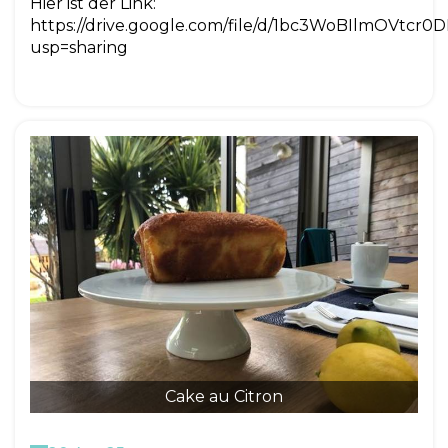
Hier ist der Link:
https://drive.google.com/file/d/1bc3WoBIlmOVtc
usp=sharing
Cake au Citron